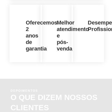
Oferecemos
Melhor
Desempe
2
atendimento
Profissio
anos
e
de
pós-
garantia
venda
DEPOIMENTOS
O QUE DIZEM NOSSOS
CLIENTES