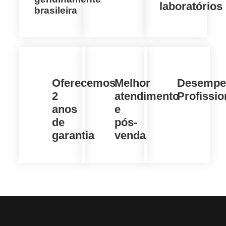
laboratórios
brasileira
Oferecemos
Melhor
Desempe
2
atendimento
Profissio
anos
e
de
pós-
garantia
venda