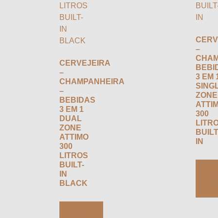
CERV
–
CHAM
CERVEJEIRA
BEBI
–
3 EM 
CHAMPANHEIRA
SING
–
ZONE
BEBIDAS
ATTI
3 EM 1
300
DUAL
LITR
ZONE
BUILT
ATTIMO
IN
300
LITROS
BUILT-
IN
BLACK