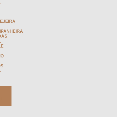
EJEIRA
PANHEIRA
DAS
1
LE
MO
OS
-